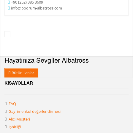
+90 (252) 385 3609
info@bodrum-albatross.com
Hayatınıza Sevgİler
Albatross
Bütün ilanlar
KISAYOLLAR
FAQ
Gayrimenkul değerlendirmesi
Alıcı Müşteri
İşbirliği