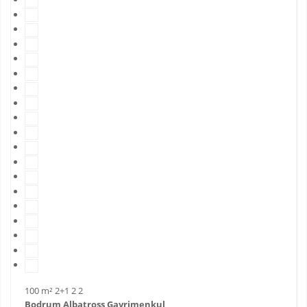
100 m²
2+1
2
2
Bodrum Albatross Gayrimenkul