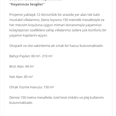
''Hayatınıza Sevgiler''
Projemiz yaklaşık 12 dönümlük bir arazide yer alan tek katlı
müstakil villalarımız, Deniz kıyısına 150 metrelik mesafesiyle ve
her mevsim koşuluna uygun mimari donanımıyla yaşamınızı
kolaylaştıran özelliklere sahip villalarımız sizlere çok konforlu bir
yaşamın kapılarını açıyor.
Otopark ve site sakinlerine ait ortak bir havuz bulunmaktadır.
Bahçe Payları: 60 m²- 210 m²
Brüt Alan: 94 m²
Net Alan: 85 m²
Ortak Yüzme Havuzu: 150 m²
Denize 150 metre mesafede, özel tesis imkânı ve plaj kullanımı
bulunmaktadır.