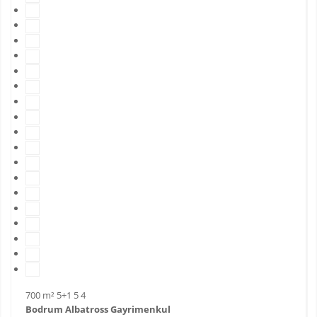
700 m²
5+1
5
4
Bodrum Albatross Gayrimenkul