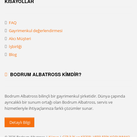
KISAYOLLAR
FAQ
Gayrimenkul değerlendirmesi
Alıcı Müşteri
İşbirliği
Blog
BODRUM ALBATROSS KİMDİR?
Bodrum Albatross bilinçli bir gayrimenkul şirketidir. Dünya çapında
ayrıcalıklı bir sunum ortağı olan Bodrum Albatross, servis ve
hizmetleriyle ihtiyaçlarınıza farklı çözümler sunar.
Detaylı Bilgi
© 2026 Bodrum Albatross |
Künye
|
GİZLİLİK ve KİŞİSEL VERİLERİN KORUNMASI