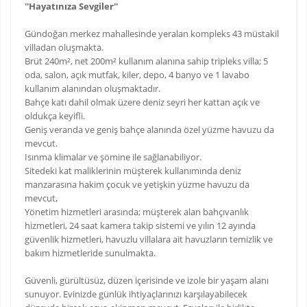
''Hayatınıza Sevgiler''
Gündoğan merkez mahallesinde yeralan kompleks 43 müstakil
villadan oluşmakta.
Brüt 240m², net 200m² kullanım alanına sahip tripleks villa; 5
oda, salon, açık mutfak, kiler, depo, 4 banyo ve 1 lavabo
kullanım alanından oluşmaktadır.
Bahçe katı dahil olmak üzere deniz seyri her kattan açık ve
oldukça keyifli.
Geniş veranda ve geniş bahçe alanında özel yüzme havuzu da
mevcut.
Isınma klimalar ve şömine ile sağlanabiliyor.
Sitedeki kat maliklerinin müşterek kullanımında deniz
manzarasına hakim çocuk ve yetişkin yüzme havuzu da
mevcut,
Yönetim hizmetleri arasında; müşterek alan bahçıvanlık
hizmetleri, 24 saat kamera takip sistemi ve yılın 12 ayında
güvenlik hizmetleri, havuzlu villalara ait havuzların temizlik ve
bakım hizmetleride sunulmakta.
Güvenli, gürültüsüz, düzen içerisinde ve izole bir yaşam alanı
sunuyor. Evinizde günlük ihtiyaçlarınızı karşılayabilecek