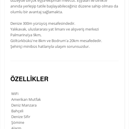
düzeyde birçok eşya-ekipman mevcut. Eşyaları ile birlikte
anında yerleşip tatile başlayabileceğiniz düzene sahip olması da
olumlu bir avantaj sağlamakta.
Denize 300m yürüyüş mesafesindedir.
Yalıkavak, uluslararası yat limanı ve alışveriş merkezi
Palmarina’ya 9km,
Göltürkbükü'ne 8km ve Bodrum'a 20km mesafededir.
Şehiriçi minibüs hatlarıyla ulaşım sorunsuzdur.
ÖZELLIKLER
WiFi
Amerikan Mutfak
Deniz Manzara
Bahçeli
Denize Sifir
Şömine
Alarm