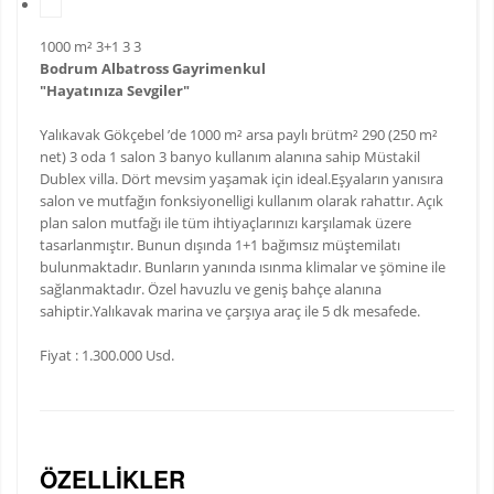
1000 m²
3+1
3
3
Bodrum Albatross Gayrimenkul
"Hayatınıza Sevgiler"
Yalıkavak Gökçebel ’de 1000 m² arsa paylı brütm² 290 (250 m²
net) 3 oda 1 salon 3 banyo kullanım alanına sahip Müstakil
Dublex villa. Dört mevsim yaşamak için ideal.Eşyaların yanısıra
salon ve mutfağın fonksiyonelligi kullanım olarak rahattır. Açık
plan salon mutfağı ile tüm ihtiyaçlarınızı karşılamak üzere
tasarlanmıştır. Bunun dışında 1+1 bağımsız müştemilatı
bulunmaktadır. Bunların yanında ısınma klimalar ve şömine ile
sağlanmaktadır. Özel havuzlu ve geniş bahçe alanına
sahiptir.Yalıkavak marina ve çarşıya araç ile 5 dk mesafede.
Fiyat : 1.300.000 Usd.
ÖZELLIKLER