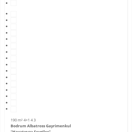
190 m²
4+1
4
3
Bodrum Albatross Gayrimenkul
''Hayatınıza Sevgiler"