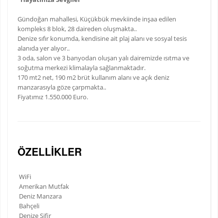
Gündoğan mahallesi, Küçükbük mevkiinde inşaa edilen
kompleks 8 blok, 28 daireden oluşmakta..
Denize sıfır konumda, kendisine ait plaj alanı ve sosyal tesis
alanıda yer alıyor..
3 oda, salon ve 3 banyodan oluşan yalı dairemizde ısıtma ve
soğutma merkezi klimalayla sağlanmaktadır.
170 mt2 net, 190 m2 brüt kullanım alanı ve açık deniz
manzarasıyla göze çarpmakta..
Fiyatımız 1.550.000 Euro.
ÖZELLIKLER
WiFi
Amerikan Mutfak
Deniz Manzara
Bahçeli
Denize Sifir