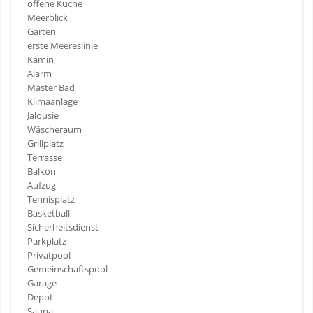
offene Küche
Meerblick
Garten
erste Meereslinie
Kamin
Alarm
Master Bad
Klimaanlage
Jalousie
Wäscheraum
Grillplatz
Terrasse
Balkon
Aufzug
Tennisplatz
Basketball
Sicherheitsdienst
Parkplatz
Privatpool
Gemeinschaftspool
Garage
Depot
Sauna